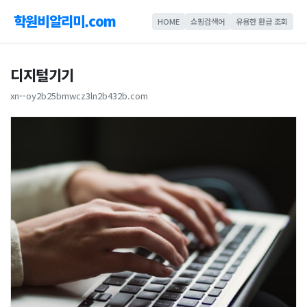
학원비알리미.com
HOME
쇼핑검색어
유용한 환급 조회
디지털기기
xn--oy2b25bmwcz3ln2b432b.com