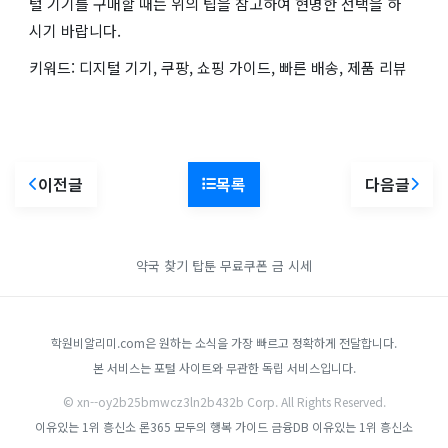
털 기기를 구매할 때는 위의 팁을 참고하여 현명한 선택을 하
시기 바랍니다.
키워드: 디지털 기기, 쿠팡, 쇼핑 가이드, 빠른 배송, 제품 리뷰
이전글
목록
다음글
약국 찾기
탑툰 무료쿠폰
금 시세
학원비알리미.com은 원하는 소식을 가장 빠르고 정확하게 전달합니다.
본 서비스는 포털 사이트와 무관한 독립 서비스입니다.
© xn--oy2b25bmwcz3ln2b432b Corp. All Rights Reserved.
이유있는 1위 흥신소
론365
모두의 행복 가이드
금융DB
이유있는 1위 흥신소