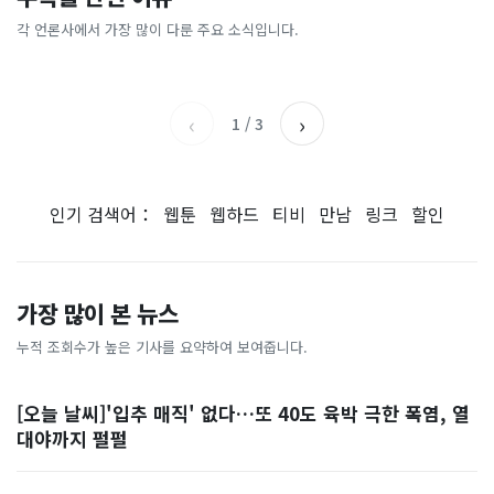
총리 영상에 "대체 뭐냐" 발
'미녀 동반' 40만원 래프팅의
에…“서울대 법대·충암고도
도 아무도 안 산다…코스피 따
칵‥日 배우도 "미친 짓"
실체, 은밀하게…[중국나라]
없애나”
라 출렁이는 日증시
각 언론사에서 가장 많이 다룬 주요 소식입니다.
채널A
아시아경제
MBC
이데일리
‹
›
1
/
3
인기 검색어：
웹툰
웹하드
티비
만남
링크
할인
가장 많이 본 뉴스
누적 조회수가 높은 기사를 요약하여 보여줍니다.
[오늘 날씨]'입추 매직' 없다…또 40도 육박 극한 폭염, 열
대야까지 펄펄