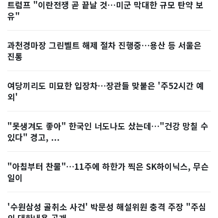
트럼프 "이란전쟁 곧 끝날 것…미군 막대한 규모 탄약 보
유"
과천경마장 그린벨트 해제 절차 진행중…용산 등 서울은
진통
여당끼리도 미묘한 입장차…장관들 맞붙은 '주52시간 예
외'
"못생겨도 좋아" 한국인 너도나도 샀는데…"건강 망칠 수
있다" 경고, ...
"아침부터 찬물"…11주에 하한가 찍은 SK하이닉스, 무슨
일이
'수원삼성 골취소 사건' 박문성 해설위원 충격 주장 "주심
의 대화내용 공개...