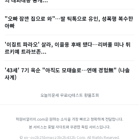
"오빠 잠깐 집으로 와"…딸 틱톡으로 유인, 성폭행 복수한
아빠
'이집트 파라오' 살라, 이을용 후배 됐다…리버풀 떠나 튀
르키예 트라브존...
'43세' 7기 옥순 "아직도 모태솔로…연애 경험無" (나솔
사계)
오늘의운세
무료IQ테스트
환율조회
학원비알리미.com은 원하는 소식을 가장 빠르고 정확하게 전달합니다.
본 서비스는 포털 사이트와 무관한 독립 서비스입니다.
© xn--oy2b25bmwcz3ln2b432b Corp. All Rights Reserved.