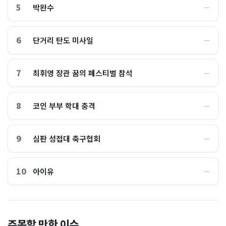
5
박완수
―
6
단거리 탄도 미사일
―
7
최휘영 장관 꿈의 페스티벌 참석
―
8
코인 부부 학대 충격
―
9
심판 성접대 축구협회
―
10
아이유
―
이 대통령 사관학교 통합 발언
"한국 때문에 망했네" 급등해
주목할 만한 이슈