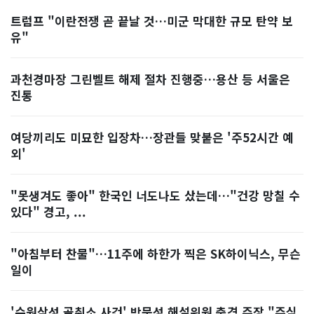
트럼프 "이란전쟁 곧 끝날 것…미군 막대한 규모 탄약 보
유"
과천경마장 그린벨트 해제 절차 진행중…용산 등 서울은
진통
여당끼리도 미묘한 입장차…장관들 맞붙은 '주52시간 예
외'
"못생겨도 좋아" 한국인 너도나도 샀는데…"건강 망칠 수
있다" 경고, ...
"아침부터 찬물"…11주에 하한가 찍은 SK하이닉스, 무슨
일이
'수원삼성 골취소 사건' 박문성 해설위원 충격 주장 "주심