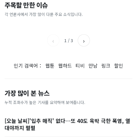
이 대통령 사관학교 통합 발언
"한국 때문에 망했네" 급등해
주목할 만한 이슈
총리 영상에 "대체 뭐냐" 발
'미녀 동반' 40만원 래프팅의
에…“서울대 법대·충암고도
도 아무도 안 산다…코스피 따
칵‥日 배우도 "미친 짓"
실체, 은밀하게…[중국나라]
없애나”
라 출렁이는 日증시
각 언론사에서 가장 많이 다룬 주요 소식입니다.
채널A
아시아경제
MBC
이데일리
‹
›
1
/
3
인기 검색어：
웹툰
웹하드
티비
만남
링크
할인
가장 많이 본 뉴스
누적 조회수가 높은 기사를 요약하여 보여줍니다.
[오늘 날씨]'입추 매직' 없다…또 40도 육박 극한 폭염, 열
대야까지 펄펄