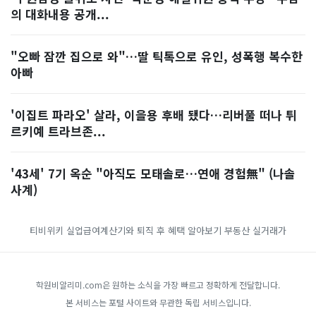
의 대화내용 공개...
"오빠 잠깐 집으로 와"…딸 틱톡으로 유인, 성폭행 복수한
아빠
'이집트 파라오' 살라, 이을용 후배 됐다…리버풀 떠나 튀
르키예 트라브존...
'43세' 7기 옥순 "아직도 모태솔로…연애 경험無" (나솔
사계)
티비위키
실업급여계산기와 퇴직 후 혜택 알아보기
부동산 실거래가
학원비알리미.com은 원하는 소식을 가장 빠르고 정확하게 전달합니다.
본 서비스는 포털 사이트와 무관한 독립 서비스입니다.