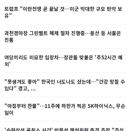
트럼프 "이란전쟁 곧 끝날 것…미군 막대한 규모 탄약 보
유"
과천경마장 그린벨트 해제 절차 진행중…용산 등 서울은
진통
여당끼리도 미묘한 입장차…장관들 맞붙은 '주52시간 예
외'
"못생겨도 좋아" 한국인 너도나도 샀는데…"건강 망칠 수
있다" 경고, ...
"아침부터 찬물"…11주에 하한가 찍은 SK하이닉스, 무슨
일이
'수원삼성 골취소 사건' 박문성 해설위원 충격 주장 "주심