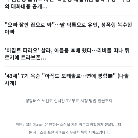
의 대화내용 공개...
"오빠 잠깐 집으로 와"…딸 틱톡으로 유인, 성폭행 복수한
아빠
'이집트 파라오' 살라, 이을용 후배 됐다…리버풀 떠나 튀
르키예 트라브존...
'43세' 7기 옥순 "아직도 모태솔로…연애 경험無" (나솔
사계)
공항버스 노선도
실시간 TV 무료 시청 방법
환율조회
학원비알리미.com은 원하는 소식을 가장 빠르고 정확하게 전달합니다.
본 서비스는 포털 사이트와 무관한 독립 서비스입니다.