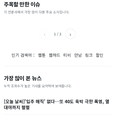
이 대통령 사관학교 통합 발언
"한국 때문에 망했네" 급등해
주목할 만한 이슈
총리 영상에 "대체 뭐냐" 발
'미녀 동반' 40만원 래프팅의
에…“서울대 법대·충암고도
도 아무도 안 산다…코스피 따
칵‥日 배우도 "미친 짓"
실체, 은밀하게…[중국나라]
없애나”
라 출렁이는 日증시
각 언론사에서 가장 많이 다룬 주요 소식입니다.
채널A
아시아경제
MBC
이데일리
‹
›
1
/
3
인기 검색어：
웹툰
웹하드
티비
만남
링크
할인
가장 많이 본 뉴스
누적 조회수가 높은 기사를 요약하여 보여줍니다.
[오늘 날씨]'입추 매직' 없다…또 40도 육박 극한 폭염, 열
대야까지 펄펄