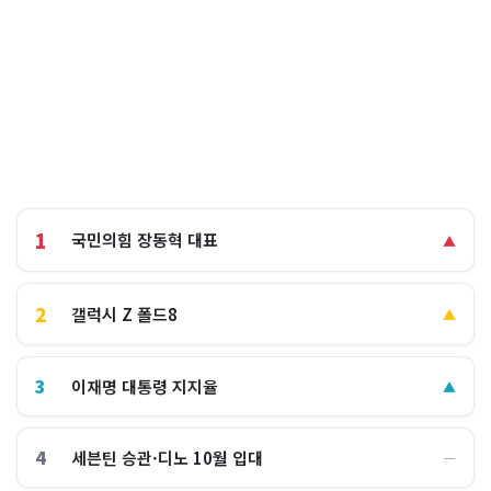
1
국민의힘 장동혁 대표
▲
2
갤럭시 Z 폴드8
▲
3
이재명 대통령 지지율
▲
4
세븐틴 승관·디노 10월 입대
―