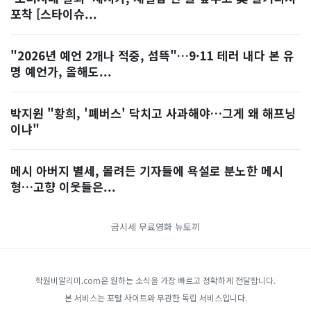
포착 [스타이슈...
"2026년 예언 2개나 적중, 섬뜩"…9·11 테러 내다 본 유
명 예언가, 올해도...
박지원 "황희, '폐버스' 닥치고 사과해야…그게 왜 해프닝
이냐"
메시 아버지 별세, 몰려든 기자들에 욕설로 분노한 메시
형…고향 이웃들은...
금시세
무료영화
뉴토끼
학원비알리미.com은 원하는 소식을 가장 빠르고 정확하게 전달합니다.
본 서비스는 포털 사이트와 무관한 독립 서비스입니다.