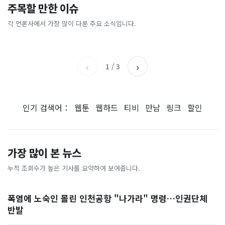
"삼성전자, 지금 당장 사
“카센터의 절반 값도 안 해
주목할 만한 이슈
돌핀에 마천루도 ‘흔들’…진
“주 1회만 걸어도 뱃살 빠진다
라"…200조 '역대급 호재' 예
요”… 셀프 정비소 찾는 3040
동 감쇄기까지 작동했다 [현장
고?”…알고 보니 ‘이 운동’이
고에 들썩
들
각 언론사에서 가장 많이 다룬 주요 소식입니다.
한국경제
국민일보
영상]
었다
채널A
세계일보
‹
›
1
/
3
인기 검색어：
웹툰
웹하드
티비
만남
링크
할인
가장 많이 본 뉴스
누적 조회수가 높은 기사를 요약하여 보여줍니다.
폭염에 노숙인 몰린 인천공항 "나가라" 명령…인권단체
반발