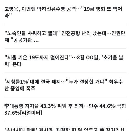
고영욱, 이번엔 박하선류수영 공격…"19금 영화 또 찍어
라"
"노숙인들 샤워하고 빨래" 인천공항 난리 났는데…인권단
체 "공공기관 ...
"서울 기온 19도까지 떨어진다"…8월 OO일, '초가을 날
씨' 온다
'시청률1%'대에 결국 폐지…"누가 결정한 거냐" 최우수
산 종영에 폭주
李대통령 지지율 43.3% 취임 후 최저…민주 44.6%·국힘
37.6%[리얼미터]
'소녀시대 탈퇴' 제시카, 재결합 한 달 앞두고 美 길거리서