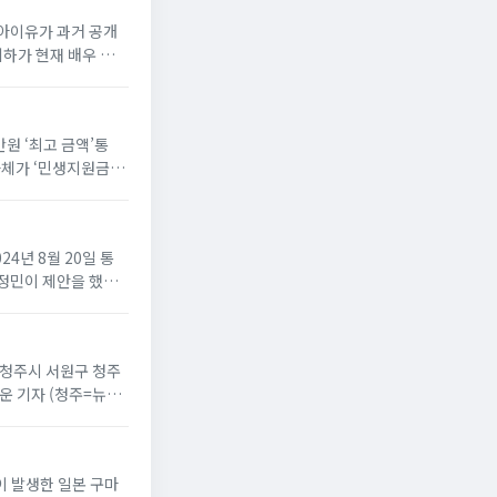
우 아이유가 과거 공개
하가 현재 배우 윤가
만원 ‘최고 금액’통
자체가 ‘민생지원금’
024년 8월 20일 통
황정민이 제안을 했다.
북 청주시 서원구 청주
영운 기자 (청주=뉴스
민이 발생한 일본 구마