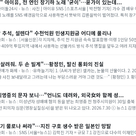
" 아이유, 전 연인 장기하 노래 '굳이'…윤가이 있는데...
아이돌24시 - 뉴스 : 사진 | 아이유 SNS [스포츠서울 | 박찬형 기자] 가수 겸 배
 노래를 SNS 배경음악으로 사용하면서 뜻밖의 갑론을박이 벌어졌다. 특히 장기
는 점에서 일부 네티즌들은 ...
? 추석, 설렌다" 수천억원 민생지원금 어디에 풀리나
사회 - 뉴스 : [서울신문]각 지자체, 추석 전 지원금 속속 발표함평·의령 1인당 50
향·409억 투입지역 내에서 사용하는 선불카드 방식 추석 명절을 앞두고 여러 지
고 있다. 이들 지자...
좀 살려줘. 두 손 빌게"…황정민, 발신 통화의 진실
예가 화제 - 뉴스 : ·유하늘기자] 1. (A씨가 받은) 셀카는, 눈물의 산물이다. 2. 2
카 사진 보내달라고 그러는데 나는 부담스러운 거야 그런 것도…" (황정민) 3. 
대인사) ...
 최영중의 문자 보니…"언니도 데려와, 외국女와 함께 성...
사회 - 뉴스 : 미성년자 성매매 혐의 등을 받는 최영중 전 청주시의원이 30일 충
피의자 심문(영장실질심사)을 받은 뒤 나오고 있다. 2026.7.30 ⓒ 뉴스1 김
성년자 성매매 혐...
변기 물로나 써라"…지진 구호 생수 받은 일본인 망발
사회 - 뉴스 : SNS (서울=뉴스1) 김학진 기자 = 규모 7.1 강진으로 다수의 이재