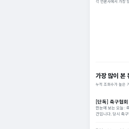
끈'
각 언론사에서 가장 
동아일보
YTN
가장 많이 본
누적 조회수가 높은 
[단독] 축구협
한눈에 보는 오늘 : 
건입니다. 당시 축구
축구 국가대표팀 경기