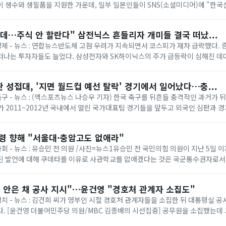
 생수와 생필품을 지원한 가운데, 일부 일본인들이 SNS(소셜미디어)에 "한국
성 글을 올려 공분을...
데…주식 안 할란다" 삼전닉스 흔들리자 개미들 결국 떠났...
 경제 - 뉴스 : 연합뉴스반도체 고점 우려가 지속되면서 코스피가 재차 급락했다.
떠나는 투자자들도 늘었다. 삼성전자와 SK하이닉스의 주가 급등락이 심해진 데
) 출시 이후 투자자 간 수급 충돌이...
 성접대, '지면 월드컵 예선 탈락' 경기에서 일어났다…충...
 축구 - 뉴스 : (엑스포츠뉴스 나승우 기자) 한국 축구를 뒤흔들 충격적인 과거가 
 2011~2012년 국내에서 열린 국가대표팀 경기들을 앞두고 외국인 심판과 경
 했던 사실이 확인됐다는 ...
통령 향해 "서울대·충암고도 없애라"
사회 - 뉴스 : 유승민 전 의원 /사진=뉴스1유승민 전 국민의힘 의원이 지난 5일
진 발언에 대해 쿠데타를 이유로 사관학교를 없애겠다는 것은 국군통수권자로서
 의원은 이날 페이스북에 이 대통령...
견 안은 채 공사 지시"…윤건영 "경호처 관계자 소집도"
 정치 - 뉴스 : 김건희 씨가 영부인 시절 경호처 관계자들을 소집한 뒤 대통령실 공
. [윤건영 더불어민주당 의원/MBC 김종배의 시선집중] 공무원을 소집했는데
요. (회의장에?) 네. 안고...