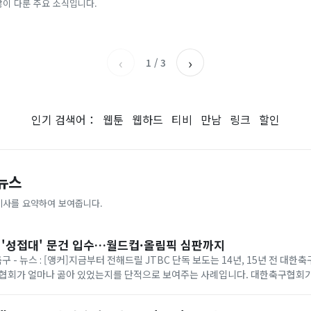
스피 따라 출렁이는 日증시
많이 다룬 주요 소식입니다.
전자신문
아시아경제
‹
›
1
/
3
인기 검색어：
웹툰
웹하드
티비
만남
링크
할인
 뉴스
기사를 요약하여 보여줍니다.
회 '성접대' 문건 입수…월드컵·올림픽 심판까지
축구 - 뉴스 : [앵커]지금부터 전해드릴 JTBC 단독 보도는 14년, 15년 전 대
협회가 얼마나 곪아 있었는지를 단적으로 보여주는 사례입니다. 대한축구협회가 2
 때, 외국인 심판들에게...