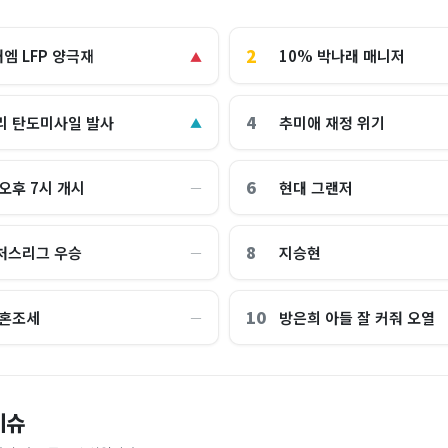
2
10% 박나래 매니저
엠 LFP 양극재
▲
4
리 탄도미사일 발사
추미애 재정 위기
▲
6
오후 7시 개시
현대 그랜저
―
8
퓨처스리그 우승
지승현
―
10
 혼조세
방은희 아들 잘 커줘 오열
―
총장 46명 “사관학교 통합, 진단과
코스피는 떨어지는데 '희망고문?'
이슈
르르'...검은 옷은 10℃ 이상 '후
"한국 때문에 망했네" 급등해도 아
만2000 간다” 근거는?