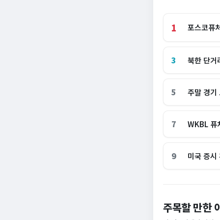
1
포스코퓨처
3
북한 단거
5
주말 경기 
7
WKBL 
9
미국 증시
역대 육해공 참모
주목할 만한 
불 없이 버터가 '사
처방 어긋나”