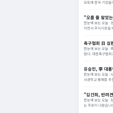
모토에 한국 기업들이
나 써야 한다"는 비하
"오를 줄 알았는
한눈에 보는 오늘 :
지면서 주식시장을 
지 상장지수펀드(ETF
축구협회 日 심판
한눈에 보는 오늘 :
랐다. 대한축구협회가
로 여러 차례 성접대를
유승민, 李 대
한눈에 보는 오늘 : 
사관학교 통폐합 추
라고 비판했다.유 전
"김건희, 반려
한눈에 보는 오늘 :
는 주장이 나왔습니다
데리고 나타났다는 거예