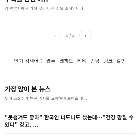
“내 주식 진짜 상폐돼?” 마지
40도 육박, 다 녹아버린 하
칵‥日 배우도 "미친 짓"
실체, 은밀하게…[중국나라]
막 경고장 ‘68건’ 무더기 속
루… 7일 용광로 더위 절정 찍
각 언론사에서 가장 많이 다룬 주요 소식입니다.
MBC
이데일리
출…주주들도 조마조마 [투자
는다
헤럴드경제
한국일보
360]
‹
›
1
/
3
인기 검색어：
웹툰
웹하드
티비
만남
링크
할인
가장 많이 본 뉴스
누적 조회수가 높은 기사를 요약하여 보여줍니다.
"못생겨도 좋아" 한국인 너도나도 샀는데…"건강 망칠 수
있다" 경고, ...