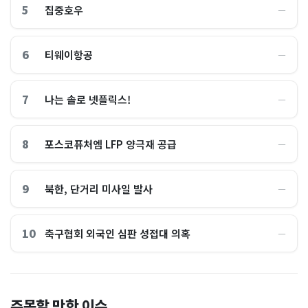
5
집중호우
―
6
티웨이항공
―
7
나는 솔로 넷플릭스!
―
8
포스코퓨처엠 LFP 양극재 공급
―
9
북한, 단거리 미사일 발사
―
10
축구협회 외국인 심판 성접대 의혹
―
총리 영상에 "대체 뭐냐" 발
'미녀 동반' 40만원 래프팅의
주목할 만한 이슈