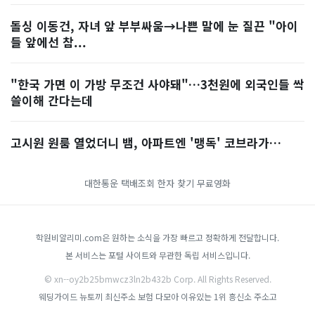
돌싱 이동건, 자녀 앞 부부싸움→나쁜 말에 눈 질끈 "아이
들 앞에선 참...
"한국 가면 이 가방 무조건 사야돼"…3천원에 외국인들 싹
쓸이해 간다는데
고시원 원룸 열었더니 뱀, 아파트엔 '맹독' 코브라가…
대한통운 택배조회
한자 찾기
무료영화
학원비알리미.com은 원하는 소식을 가장 빠르고 정확하게 전달합니다.
본 서비스는 포털 사이트와 무관한 독립 서비스입니다.
© xn--oy2b25bmwcz3ln2b432b Corp. All Rights Reserved.
웨딩가이드
뉴토끼 최신주소
보험 다모아
이유있는 1위 흥신소
주소고