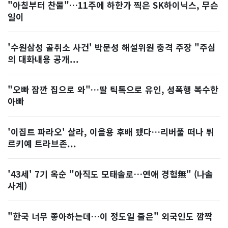
"아침부터 찬물"…11주에 하한가 찍은 SK하이닉스, 무슨
일이
'수원삼성 골취소 사건' 박문성 해설위원 충격 주장 "주심
의 대화내용 공개...
"오빠 잠깐 집으로 와"…딸 틱톡으로 유인, 성폭행 복수한
아빠
'이집트 파라오' 살라, 이을용 후배 됐다…리버풀 떠나 튀
르키예 트라브존...
'43세' 7기 옥순 "아직도 모태솔로…연애 경험無" (나솔
사계)
"한국 너무 좋아하는데…이 정도일 줄은" 외국인도 깜짝